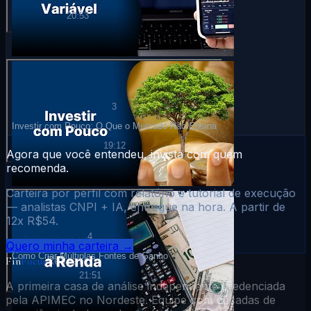
20:53
3
Investir com Pouco: O Que o Mercado Não Ensina
19:12
Agora que você entendeu, invista com quem
recomenda.
Carteira por perfil com relatório e tutorial de execução
— analistas CNPI + IA, entregue na hora. A partir de
12x R$54.
4
Quero minha carteira →
Como Criar Múltiplas Fontes de Ganho
Research
Fin
Focus
21:51
A primeira casa de análise independente credenciada
pela APIMEC no Nordeste. Equipe com décadas de