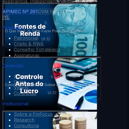
experiência. Independente desde sempre.
APIMEC Nº 261
CVM Res. 20/2021
I
Y
L
5
Produtos
O Que Você Já Sabe Fazer Pode Te Pagar Mais
Patrimonial
19:32
Cripto & RWA
Conselho Estratégico
Assinaturas
Conteúdo
Artigos
6
Guias
Como Fazer o Dinheiro Sobrar Mesmo Ganhando Pouco
Vídeos
Colunistas
14:37
Institucional
Sobre a FinFocus
Research
Consultoria